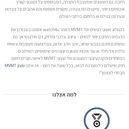
רחבה. גם השעונים שמעצבת החברה, המבוססים על מנגנוני קוורץ
איכותיים ביותר, מייצגים רוח צעירה, מקורית ותוססת והם אהובים על צעירות
וצעירים (בגילם או ברוחם) ברחבי העולם.
בקטלוג שעוני הנשים של MVMT באתר watch4u אספנו בעבורכן את
הדגמים היפים ביותר לנשים – עיצוב עדכני ומדויק, נקי ואלגנטי אך גם
מתוחכם וחכם בצבעי שחור, זהב וזהב אדום, עם רצועות מעוצבות עשויות
פלדת אל-חלד או עור איכותי ומגוון כרונוגרפים שימושיים. השילובים
המיוחדים והקו העיצובי המגובש של שעוני MVMT לאישה יוצרים רושם
חזק שישלים כל מערכת לבוש, בכל שעה של היום – אז איזה
שעון MVMT
תבחרי לעצמך?
למה אצלנו