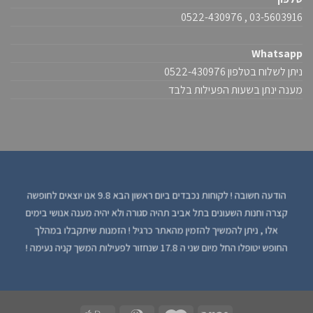
03-5603916 , 0522-430976
Whatsapp
ניתן לשלוח בטלפון 0522-430976
מענה ינתן בשעות הפעילות בלבד
הודעה חשובה ! לקוחות נכבדים ביום ראשון הבא 9.8 אנו יוצאים לחופשה
קצרה וחנות השעונים בתל אביב תהיה סגורה ולא יהיה מענה אנושי בימים
אלו , ניתן להמשיך להזמין מהאתר כרגיל ! הזמנות שיתקבלו במהלך
החופש יטופלו החל מיום שני ה 17.8 שנחזור לפעילות המשך קניה נעימה !