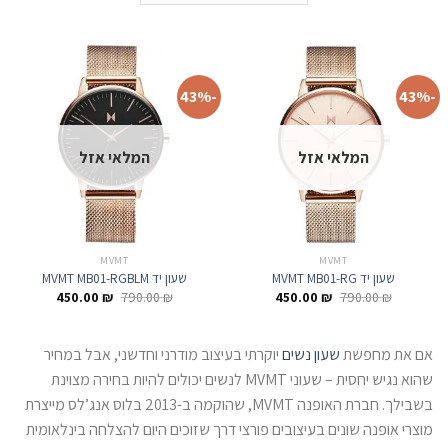
-43%
-43%
המלאי אזל
המלאי אזל
MVMT
MVMT
שעון יד MVMT MB01-RG
שעון יד MVMT MB01-RGBLM
המחיר
המחיר
המחיר
המחיר
450.00
₪
790.00
₪
450.00
₪
790.00
₪
המקורי
הנוכחי
המקורי
הנוכחי
היה:
הוא:
היה:
הוא:
450.00 ₪.
790.00 ₪.
450.00 ₪.
790.00 ₪.
אם את מחפשת
שעון נשים
יוקרתי בעיצוב מודרני וחדשני, אבל במחיר
שהוא נגיש יחסית – שעוני MVMT לנשים יכולים להיות בחירה מצוינת
בשבילך. חברת האופנה MVMT, שהוקמה ב-2013 בלוס אנג’לס מייצרת
מוצרי אופנה שונים בעיצובים פורצי דרך שזוכים היום להצלחה בינלאומית