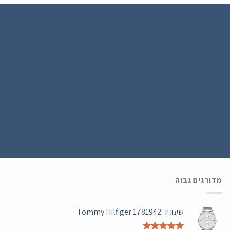
הירשם כחבר
נרשמים ל WATCH4U CLUB ומתעדכנים בהטבות ובמבצעים הכי שווים , ההרשמה
בחינם .
מדורגים גבוה
שעון יד Tommy Hilfiger 1781942