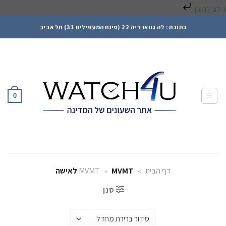
דילוג לתוכן
Ski
כתובת : לה גווארדיה 22 (פינת המעפילים 31) תל אביב
t
conten
0
דף הבית
»
MVMT לאישה
»
MVMT
סנן