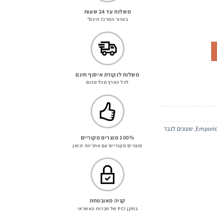
משלוח עד 24 שעות
באזור המרכז חינם*
מחיר
נוכחי
וא:
515.00 ₪
משלוח לנקודת איסוף חינם
לכל הארץ מכל סכום
Emporio
,
שעונים לגבר
100% מוצרים מקוריים
מוצרים מקוריים עם אחריות יבואן
קניה מאובטחת
בתקן PCI של חברות האשראי