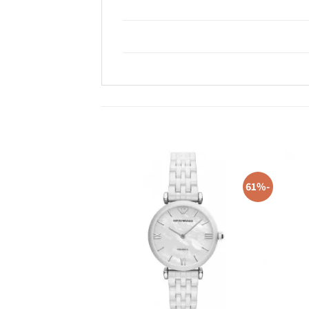
-58%
-61%