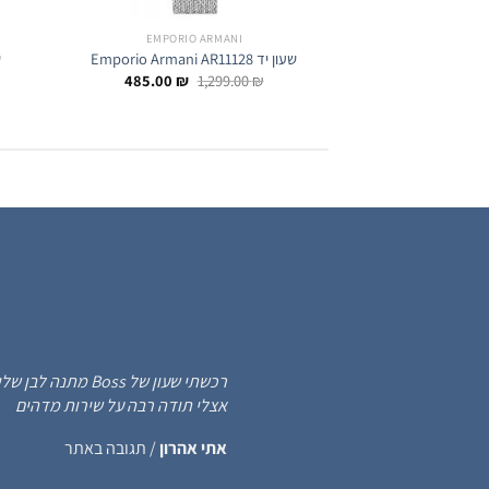
EMPORIO ARMANI
שעון יד Emporio Armani AR11128
ש
המחיר
המחיר
485.00
₪
1,299.00
₪
המקורי
הנוכחי
היה:
הוא:
485.00 ₪.
1,299.00 ₪.
רכשתי שעון של s
אצלי תודה רבה על שירות מדהים
אתי אהרון
/
תגובה באתר