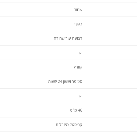
שחור
כסוף
רצועת עור שחורה
יש
קוורץ
סטופר ושעון 24 שעות
יש
46 מ"מ
קריסטל מינרלית