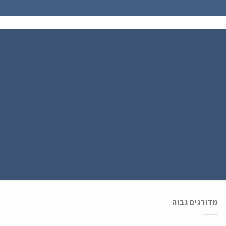
הירשם כחבר
נרשמים ל WATCH4U CLUB ומתעדכנים בהטבות ובמבצעים הכי שווים , ההרשמה
בחינם .
מדורגים גבוה