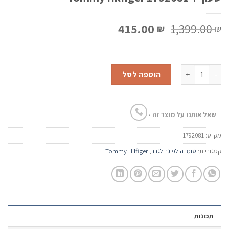
המחיר
המחיר
415.00
1,399.00
₪
₪
המקורי
הנוכחי
היה:
הוא:
415.00 ₪.
1,399.00 ₪.
כמות של שעון יד Tommy Hilfiger 1792081
הוספה לסל
שאל אותנו על מוצר זה -
מק"ט:
1792081
קטגוריות:
טומי הילפיגר לגבר
,
Tommy Hilfiger
תכונות