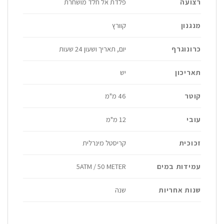
רצועה
פלדת אל חלד מושחרת
מנגנון
קוורץ
כרונוגרף
יום, תאריך ושעון 24 שעות
תאריכון
יש
קוטר
46 מ"מ
עובי
12 מ"מ
זכוכית
קריסטל מינרלית
עמידות במים
5ATM / 50 METER
שנות אחריות
שנה