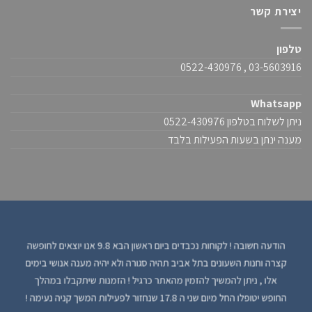
יצירת קשר
טלפון
03-5603916 , 0522-430976
Whatsapp
ניתן לשלוח בטלפון 0522-430976
מענה ינתן בשעות הפעילות בלבד
הודעה חשובה ! לקוחות נכבדים ביום ראשון הבא 9.8 אנו יוצאים לחופשה
קצרה וחנות השעונים בתל אביב תהיה סגורה ולא יהיה מענה אנושי בימים
אלו , ניתן להמשיך להזמין מהאתר כרגיל ! הזמנות שיתקבלו במהלך
החופש יטופלו החל מיום שני ה 17.8 שנחזור לפעילות המשך קניה נעימה !