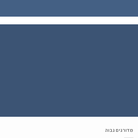
הירשם כחבר
נרשמים ל WATCH4U CLUB ומתעדכנים בהטבות ובמבצעים הכי שווים , ההרשמה
בחינם .
מדורגים גבוה