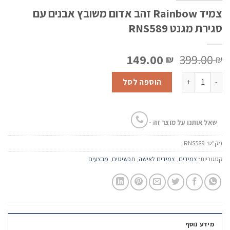
צמיד Rainbow זהב אדום משובץ אבנים עם
סגירת מגנט RNS589
המחיר
המחיר
149.00
399.00
₪
₪
המקורי
הנוכחי
כמות של צמיד Rainbow זהב אדום משובץ אבנים עם סגירת מגנט RNS589
היה:
הוא:
הוספה לסל
149.00 ₪.
399.00 ₪.
שאל אותנו על מוצר זה -
מק"ט:
RNS589
קטגוריות:
צמידים
,
צמידים לאישה
,
תכשיטים
,
מבצעים
מידע נוסף