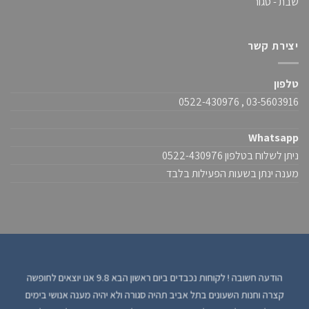
שבת - סגור
יצירת קשר
טלפון
03-5603916 , 0522-430976
Whatsapp
ניתן לשלוח בטלפון 0522-430976
מענה ינתן בשעות הפעילות בלבד
הודעה חשובה ! לקוחות נכבדים ביום ראשון הבא 9.8 אנו יוצאים לחופשה
קצרה וחנות השעונים בתל אביב תהיה סגורה ולא יהיה מענה אנושי בימים