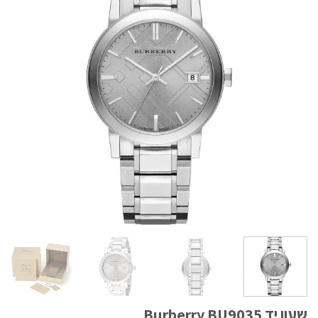
שעון יד Burberry BU9035