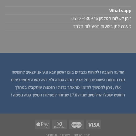
Whatsapp
ניתן לשלוח בטלפון 0522-430976
מענה ינתן בשעות הפעילות בלבד
הודעה חשובה ! לקוחות נכבדים ביום ראשון הבא 9.8 אנו יוצאים לחופשה
קצרה וחנות השעונים בתל אביב תהיה סגורה ולא יהיה מענה אנושי בימים
אלו , ניתן להמשיך להזמין מהאתר כרגיל ! הזמנות שיתקבלו במהלך
החופש יטופלו החל מיום שני ה 17.8 שנחזור לפעילות המשך קניה נעימה !
מפת הגעה
שאלות ותשובות