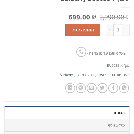
המחיר
המחיר
699.00
1,990.00
₪
₪
המקורי
הנוכחי
כמות של שעון יד Burberry BU9035
היה:
הוא:
הוספה לסל
699.00 ₪.
1,990.00 ₪.
שאל אותנו על מוצר זה -
מק"ט:
BU9035
קטגוריות:
ברברי לאישה
,
רצועת מתכת
,
Burberry
תכונות
מידע נוסף