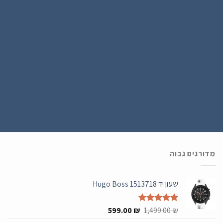
הירשם כחבר
נרשמים ל WATCH4U CLUB ומתעדכנים בהטבות ובמבצעים הכי שווים , ההרשמה
בחינם .
מדורגים גבוה
שעון יד Hugo Boss 1513718
המחיר
המחיר
₪
דורג
5.00
1,499.00
₪
599.00
מתוך 5
המקורי
הנוכחי