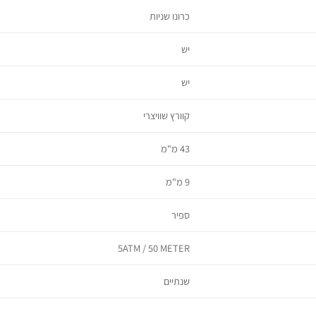
כרונו שניות
יש
יש
קוורץ שוויצרי
43 מ"מ
9 מ"מ
ספיר
5ATM / 50 METER
שנתיים