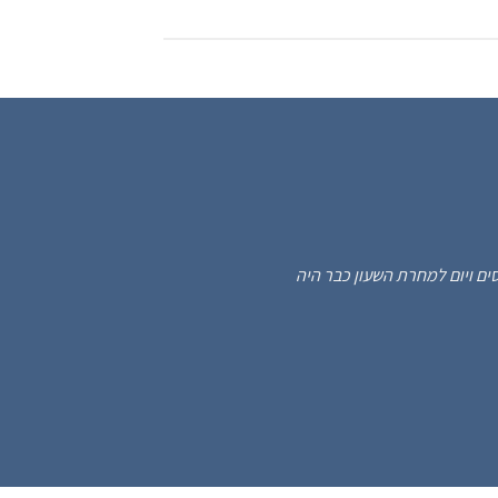
645.00 ₪.
1,899.00 ₪.
599
 מקסים ויום למחרת השעון כבר היה