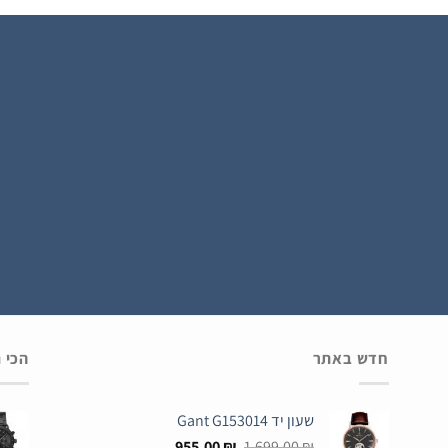
הירשם כחבר
חדש באתר
הכי 
שעון יד Gant G153014
המחיר
המחיר
955.00
₪
1,699.00
₪