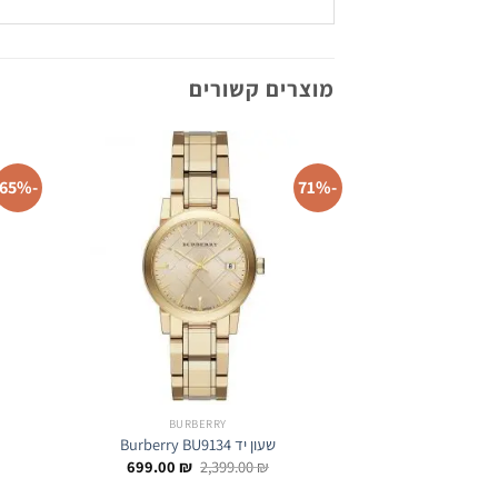
מוצרים קשורים
-65%
-71%
BURBERRY
שעון יד Burberry BU9134
המחיר
המחיר
699.00
₪
2,399.00
₪
המקורי
הנוכחי
היה:
הוא: