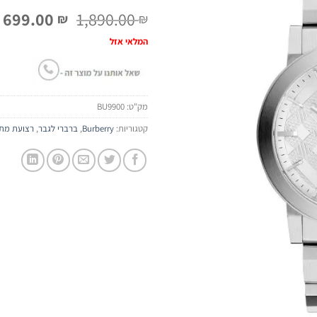
המחיר
ה
699.00
1,890.00
₪
₪
המקורי
ה
המלאי אזל
היה:
ה
.
1,890.00 ₪.
מק"ט:
BU9900
קטגוריות:
Burberry
,
ברברי לגבר
,
רצועת מת