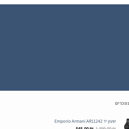
נמכרים
שעון יד Emporio Armani AR11242
המחיר
המחיר
545.00
₪
1,399.00
₪