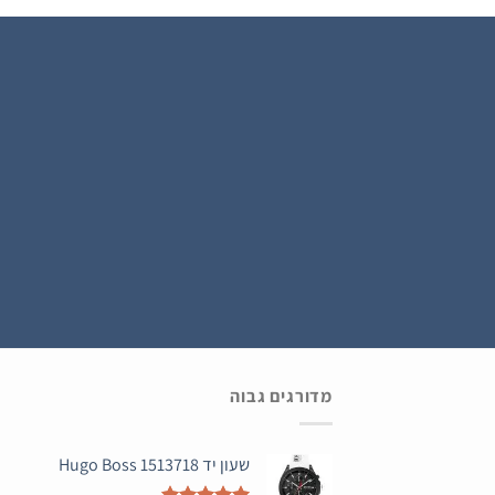
נרשמים ל WATCH4U CLUB ומתעדכנים בהטבות ובמבצעים הכי שווים , ההרשמה בחינם .
מדורגים גבוה
שעון יד Hugo Boss 1513718