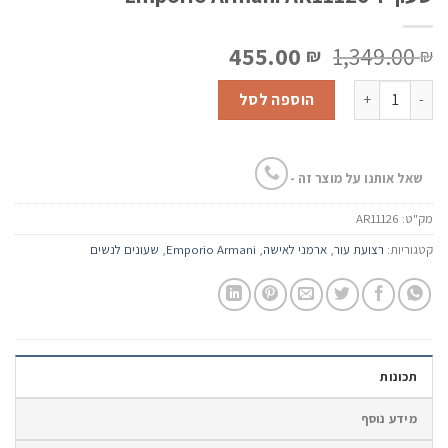
המחיר
המחיר
455.00
1,349.00
₪
₪
המקורי
הנוכחי
כמות של שעון יד Emporio Armani AR11126
היה:
הוא:
הוספה לסל
455.00 ₪.
1,349.00 ₪.
שאל אותנו על מוצר זה -
מק"ט:
AR11126
קטגוריות:
רצועת עור
,
ארמני לאישה
,
Emporio Armani
,
שעונים לנשים
תכונות
מידע נוסף