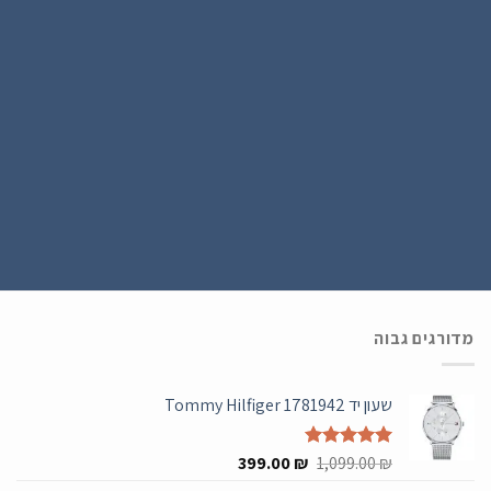
הירשם כחבר
נרשמים ל WATCH4U CLUB ומתעדכנים בהטבות ובמבצעים הכי שווים , ההרשמה
בחינם .
מדורגים גבוה
שעון יד Tommy Hilfiger 1781942
המחיר
המחיר
₪
דורג
5.00
1,099.00
₪
399.00
מתוך 5
המקורי
הנוכחי