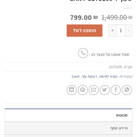
המחיר
המחיר
799.00
1,499.00
₪
₪
המקורי
הנוכחי
כמות של שעון יד GANT G173109
היה:
הוא:
הוספה לסל
799.00 ₪.
1,499.00 ₪.
שאל אותנו על מוצר זה -
מק"ט:
G173109
קטגוריות:
גאנט לאישה
,
רצועת עור
,
Gant
תכונות
מידע נוסף