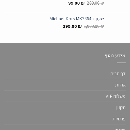
המחיר
המחיר
99.00
₪
299.00
₪
המקורי
הנוכחי
היה:
הוא:
שעון יד Michael Kors MK3364
99.00 ₪.
299.00 ₪.
המחיר
המחיר
399.00
₪
1,099.00
₪
המקורי
הנוכחי
היה:
הוא:
399.00 ₪.
1,099.00 ₪.
מידע נוסף
דף הבית
אודות
משלוח VIP
תקנון
פרטיות
שעון יד