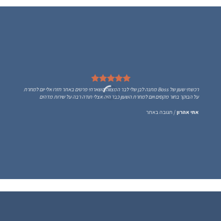
רכשתי שעון של Boss מתנה לבן שלי לבר המצווה השארתי פרטים באתר חזרו אלי יום למחרת
על הבוקר בחור מקסים ויום למחרת השעון כבר היה אצלי תודה רבה על שירות מדהים
אתי אהרון
/
תגובה באתר