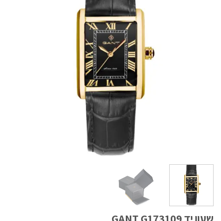
שעון יד GANT G173109