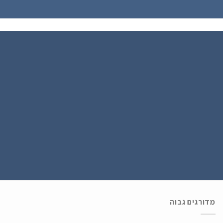
הירשם כחבר
נרשמים ל WATCH4U CLUB ומתעדכנים בהטבות ובמבצעים הכי שווים , ההרשמה
בחינם .
מדורגים גבוה