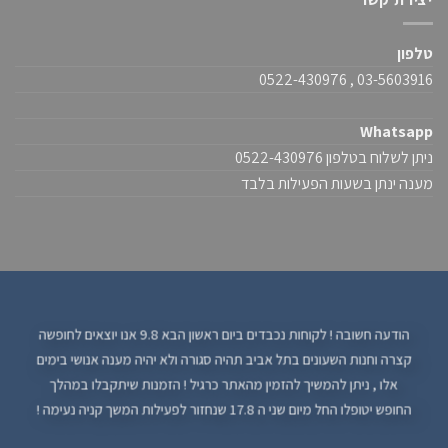
טלפון
03-5603916 , 0522-430976
Whatsapp
ניתן לשלוח בטלפון 0522-430976
מענה ינתן בשעות הפעילות בלבד
הודעה חשובה ! לקוחות נכבדים ביום ראשון הבא 9.8 אנו יוצאים לחופשה
קצרה וחנות השעונים בתל אביב תהיה סגורה ולא יהיה מענה אנושי בימים
אלו , ניתן להמשיך להזמין מהאתר כרגיל ! הזמנות שיתקבלו במהלך
החופש יטופלו החל מיום שני ה 17.8 שנחזור לפעילות המשך קניה נעימה !