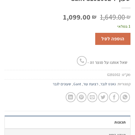
המחיר
המחיר
1,099.00
1,649.00
₪
₪
המקורי
הנוכחי
1 במלאי
היה:
הוא:
1,099.00 ₪.
1,649.00 ₪.
הוספה לסל
שאל אותנו על מוצר זה -
מק"ט:
G191002
קטגוריות:
גאנט לגבר
,
רצועת עור
,
Gant
,
שעונים לגבר
תכונות
מידע נוסף