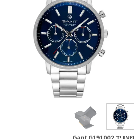
שעון יד Gant G191002