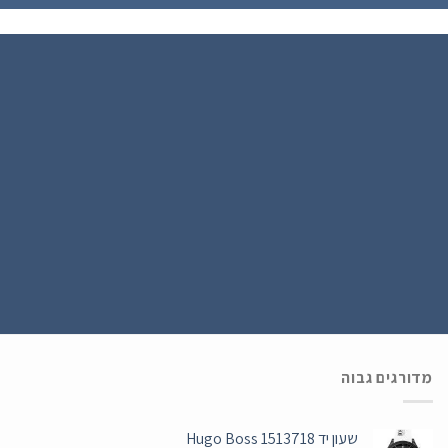
הירשם כחבר
נרשמים ל WATCH4U CLUB ומתעדכנים בהטבות ובמבצעים הכי שווים , ההרשמה
בחינם .
מדורגים גבוה
שעון יד Hugo Boss 1513718