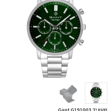
שעון יד Gant G191003