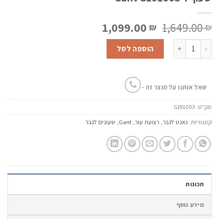
המחיר
המחיר
1,099.00
1,649.00
₪
₪
המקורי
הנוכחי
כמות של שעון יד Gant G191003
היה:
הוא:
הוספה לסל
1,099.00 ₪.
1,649.00 ₪.
שאל אותנו על מוצר זה -
מק"ט:
G191003
קטגוריות:
גאנט לגבר
,
רצועת עור
,
Gant
,
שעונים לגבר
תכונות
מידע נוסף