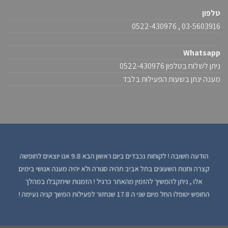
טלפון
03-5603916 , 0522-430976
Whatsapp
ניתן לשלוח בטלפון 0522-430976
מענה ינתן בשעות הפעילות בלבד
הודעה חשובה ! לקוחות נכבדים ביום ראשון הבא 9.8 אנו יוצאים לחופשה
קצרה וחנות השעונים בתל אביב תהיה סגורה ולא יהיה מענה אנושי בימים
אלו , ניתן להמשיך להזמין מהאתר כרגיל ! הזמנות שיתקבלו במהלך
החופש יטופלו החל מיום שני ה 17.8 שנחזור לפעילות המשך קניה נעימה !