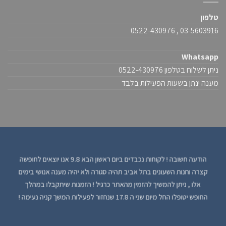
טלפון
03-5603916 , 0522-430976
Whatsapp
ניתן לשלוח בטלפון 0522-430976
מענה ינתן בשעות הפעילות בלבד
הודעה חשובה ! לקוחות נכבדים ביום ראשון הבא 9.8 אנו יוצאים לחופשה
קצרה וחנות השעונים בתל אביב תהיה סגורה ולא יהיה מענה אנושי בימים
אלו , ניתן להמשיך להזמין מהאתר כרגיל ! הזמנות שיתקבלו במהלך
החופש יטופלו החל מיום שני ה 17.8 שנחזור לפעילות המשך קניה נעימה !