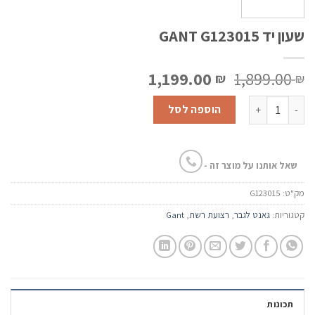
שעון יד GANT G123015
המחיר
המחיר
1,199.00
1,899.00
₪
₪
המקורי
הנוכחי
כמות של שעון יד GANT G123015
היה:
הוא:
הוספה לסל
1,199.00 ₪.
1,899.00 ₪.
שאל אותנו על מוצר זה -
מק"ט:
G123015
קטגוריות:
גאנט לגבר
,
רצועת רשת
,
Gant
תכונות