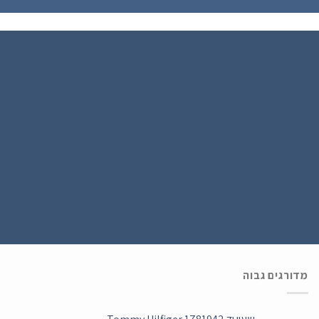
הירשם כחבר
נרשמים ל WATCH4U CLUB ומתעדכנים בהטבות ובמבצעים הכי שווים , ההרשמה
בחינם .
מדורגים גבוה