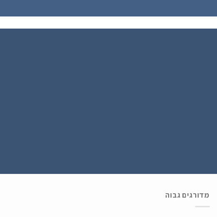
הירשם כחבר
נרשמים ל WATCH4U CLUB ומתעדכנים בהטבות ובמבצעים הכי שווים , ההרשמה
בחינם .
מדורגים גבוה