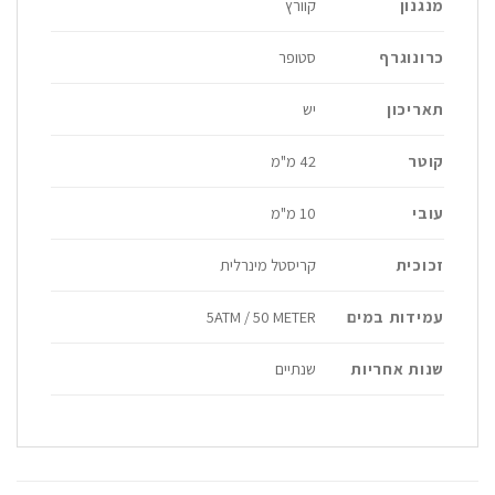
מנגנון
קוורץ
כרונוגרף
סטופר
תאריכון
יש
קוטר
42 מ"מ
עובי
10 מ"מ
זכוכית
קריסטל מינרלית
עמידות במים
5ATM / 50 METER
שנות אחריות
שנתיים