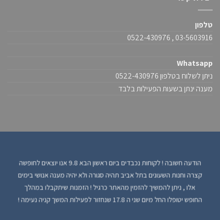
טלפון
03-5603916 , 0522-430976
Whatsapp
ניתן לשלוח בטלפון 0522-430976
מענה ינתן בשעות הפעילות בלבד
הודעה חשובה ! לקוחות נכבדים ביום ראשון הבא 9.8 אנו יוצאים לחופשה
קצרה וחנות השעונים בתל אביב תהיה סגורה ולא יהיה מענה אנושי בימים
אלו , ניתן להמשיך להזמין מהאתר כרגיל ! הזמנות שיתקבלו במהלך
החופש יטופלו החל מיום שני ה 17.8 שנחזור לפעילות המשך קניה נעימה !