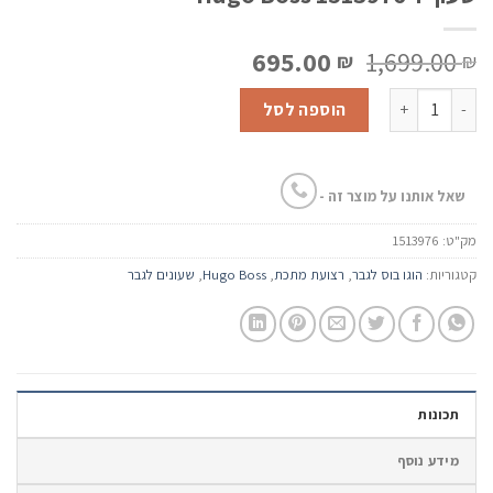
המחיר
המחיר
695.00
1,699.00
₪
₪
המקורי
הנוכחי
כמות של שעון יד Hugo Boss 1513976
היה:
הוא:
הוספה לסל
695.00 ₪.
1,699.00 ₪.
שאל אותנו על מוצר זה -
מק"ט:
1513976
קטגוריות:
הוגו בוס לגבר
,
רצועת מתכת
,
Hugo Boss
,
שעונים לגבר
תכונות
מידע נוסף