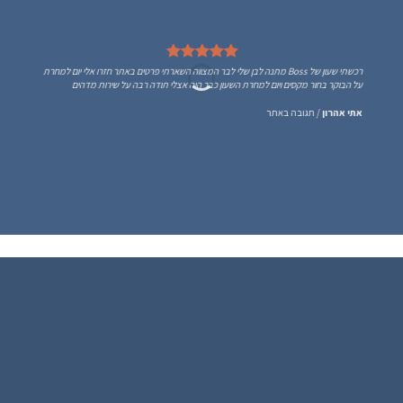
רכשתי שעון של Boss מתנה לבן שלי לבר המצווה השארתי פרטים באתר חזרו אלי יום למחרת
על הבוקר בחור מקסים ויום למחרת השעון כבר היה אצלי תודה רבה על שירות מדהים
אתי אהרון
/
תגובה באתר
הירשם כחבר
נרשמים ל WATCH4U CLUB ומתעדכנים בהטבות ובמבצעים הכי שווים , ההרשמה