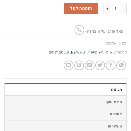
המקורי
הנוכחי
כמות של שעון יד Ice Watch - Champagne Black 025257
היה:
הוא:
הוספה לסל
445.00 ₪.
545.00 ₪.
שאל אותנו על מוצר זה -
מק"ט:
025257
קטגוריות:
אייס ווטש לאישה
,
Ice Watch
,
שעונים לנשים
תכונות
מידע נוסף
אחריות
משלוחים