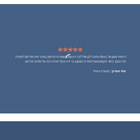
רכשתי שעון של Boss מתנה לבן שלי לבר המצווה השארתי פרטים באתר חזרו אלי יום למחרת
על הבוקר בחור מקסים ויום למחרת השעון כבר היה אצלי תודה רבה על שירות מדהים
אתי אהרון
/
תגובה באתר