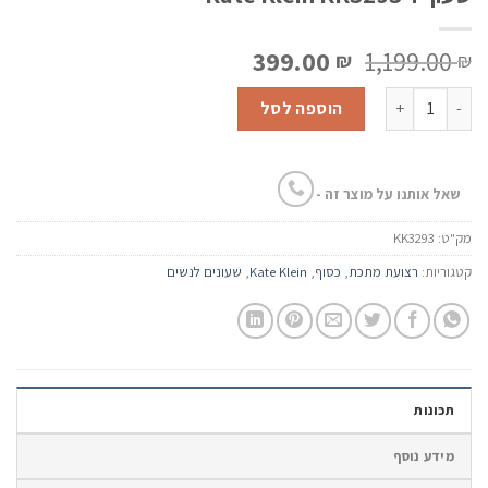
המחיר
המחיר
399.00
1,199.00
₪
₪
המקורי
הנוכחי
כמות של שעון יד Kate Klein KK3293
היה:
הוא:
הוספה לסל
399.00 ₪.
1,199.00 ₪.
שאל אותנו על מוצר זה -
מק"ט:
KK3293
קטגוריות:
רצועת מתכת
,
כסוף
,
Kate Klein
,
שעונים לנשים
תכונות
מידע נוסף