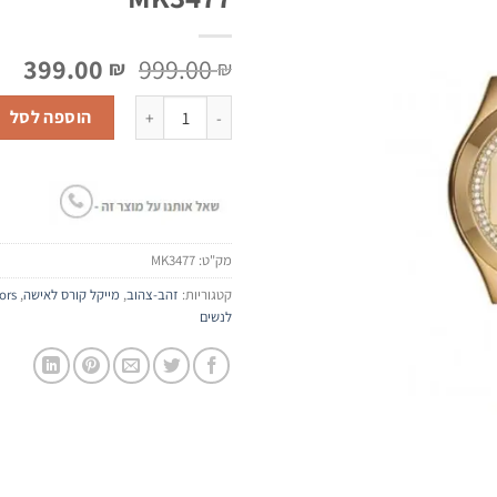
המחיר
המ
399.00
999.00
₪
₪
המקורי
הנו
כמות של שעון יד Michael Kors MK3477
היה:
הוא
הוספה לסל
 ₪.
999.00 ₪.
מק"ט:
MK3477
קטגוריות:
זהב-צהוב
,
מייקל קורס לאישה
,
ors
לנשים