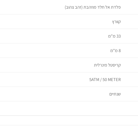
פלדת אל חלד מוזהבת (זהב צהוב)
קוורץ
33 מ"מ
8 מ"מ
קריסטל מינרלית
5ATM / 50 METER
שנתיים