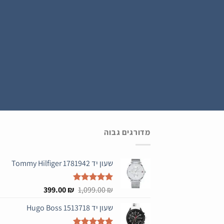
נרשמים ל WATCH4U CLUB ומתעדכנים בהטבות ובמבצעים הכי שווים , ההרשמה בחינם .
מדורגים גבוה
שעון יד Tommy Hilfiger 1781942
המחיר
המחיר
₪
דורג
5.00
1,099.00
₪
399.00
מתוך 5
המקורי
הנוכחי
שעון יד Hugo Boss 1513718
היה:
הוא:
399.00 ₪.
1,099.00 ₪.