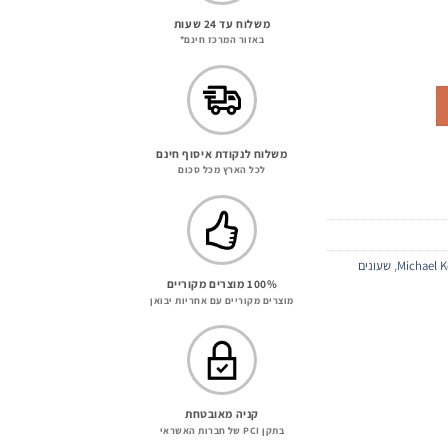
משלוח עד 24 שעות
באזור המרכז חינם*
חיר
כחי
:
399.00
משלוח לנקודת איסוף חינם
לכל הארץ מכל סכום
Michael K
,
שעונים
100% מוצרים מקוריים
מוצרים מקוריים עם אחריות יבואן
קניה מאובטחת
בתקן PCI של חברות האשראי