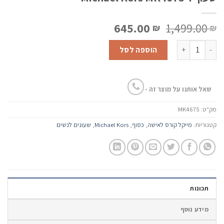
המחיר
המחיר
645.00
1,499.00
₪
₪
המקורי
הנוכחי
כמות של שעון יד Michael Kors MK4675
היה:
הוא:
הוספה לסל
645.00 ₪.
1,499.00 ₪.
שאל אותנו על מוצר זה -
מק"ט:
MK4675
קטגוריות:
מייקל קורס לאישה
,
כסוף
,
Michael Kors
,
שעונים לנשים
תכונות
מידע נוסף