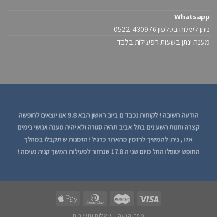
Whatsapp
ניתן לשלוח בטלפון 0522-430976
מענה ינתן בשעות הפעילות בלבד
הודעה חשובה ! לקוחות נכבדים ביום ראשון הבא 9.8 אנו יוצאים לחופשה
קצרה וחנות השעונים בתל אביב תהיה סגורה ולא יהיה מענה אנושי בימים
אלו , ניתן להמשיך להזמין מהאתר כרגיל ! הזמנות שיתקבלו במהלך
החופש יטופלו החל מיום שני ה 17.8 שנחזור לפעילות המשך קניה נעימה !
מפת הגעה
שאלות ותשובות