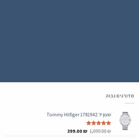
הירשם כחבר
נרשמים ל WATCH4U CLUB ומתעדכנים בהטבות ובמבצעים הכי שווים , ההרשמה
בחינם .
מדורגים גבוה
שעון יד Tommy Hilfiger 1781942
המחיר
המחיר
₪
דורג
5.00
1,099.00
₪
399.00
מתוך 5
המקורי
הנוכחי