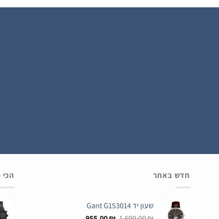
הירשם כחבר
חדש באתר
הכי 
שעון יד Gant G153014
המחיר
המחיר
955.00
₪
1,699.00
₪