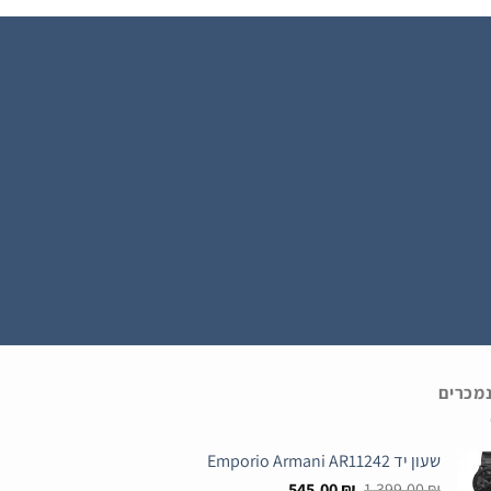
נמכרים
שעון יד Emporio Armani AR11242
המחיר
המחיר
545.00
₪
1,399.00
₪