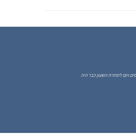
399.00 ₪.
899.00 ₪.
375
 מקסים ויום למחרת השעון כבר היה