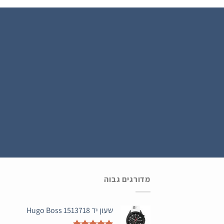
נרשמים ל WATCH4U CLUB ומתעדכנים בהטבות ובמבצעים הכי שווים , ההרשמה בחינם .
מדורגים גבוה
שעון יד Hugo Boss 1513718