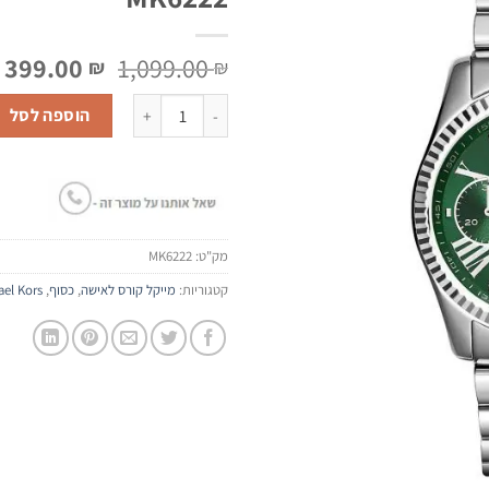
המחיר
ה
399.00
1,099.00
₪
₪
המקורי
ה
כמות של שעון יד Michael Kors MK6222
היה:
ה
הוספה לסל
.
1,099.00 ₪.
מק"ט:
MK6222
קטגוריות:
מייקל קורס לאישה
,
כסוף
,
ael Kors