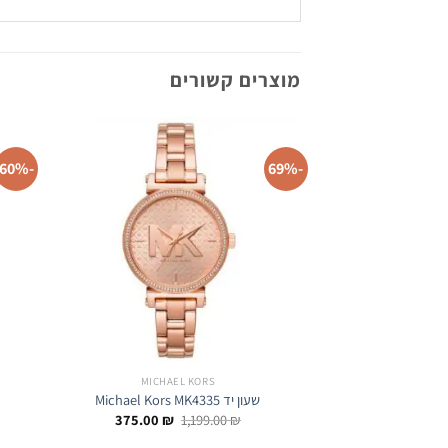
מוצרים קשורים
-60%
-69%
MICHAEL KORS
שעון יד Michael Kors MK4335
המחיר
המחיר
375.00
₪
1,199.00
₪
המקורי
הנוכחי
היה:
הוא: