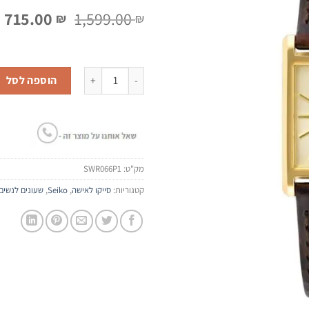
המחיר
ה
715.00
1,599.00
₪
₪
המקורי
ה
היה:
ה
.
1,599.00 ₪.
כמות של שעון יד Seiko SWR066P1
הוספה לסל
מק"ט:
SWR066P1
קטגוריות:
סייקו לאישה
,
Seiko
,
שעונים לנשים