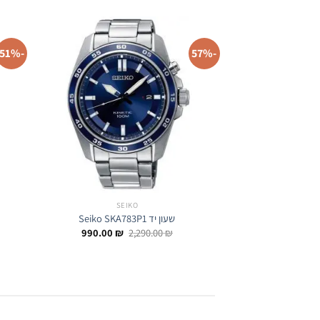
-51%
-57%
SEIKO
שעון יד Seiko SKA783P1
המחיר
המחיר
990.00
₪
2,290.00
₪
המקורי
הנוכחי
היה:
הוא:
990.00 ₪.
2,290.00 ₪.