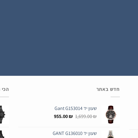
הירשם כחבר
חדש באתר
הכי 
שעון יד Gant G153014
המחיר
המחיר
955.00
₪
1,699.00
₪
המקורי
הנוכחי
היה:
הוא:
שעון יד GANT G136010
955.00 ₪.
1,699.00 ₪.