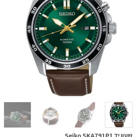
שעון יד Seiko SKA791P1