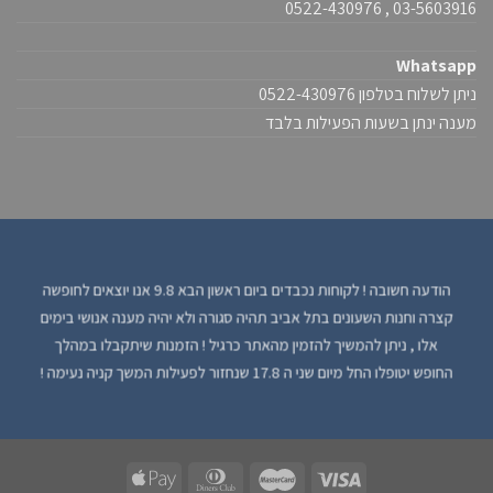
03-5603916 , 0522-430976
Whatsapp
ניתן לשלוח בטלפון 0522-430976
מענה ינתן בשעות הפעילות בלבד
הודעה חשובה ! לקוחות נכבדים ביום ראשון הבא 9.8 אנו יוצאים לחופשה
קצרה וחנות השעונים בתל אביב תהיה סגורה ולא יהיה מענה אנושי בימים
אלו , ניתן להמשיך להזמין מהאתר כרגיל ! הזמנות שיתקבלו במהלך
החופש יטופלו החל מיום שני ה 17.8 שנחזור לפעילות המשך קניה נעימה !