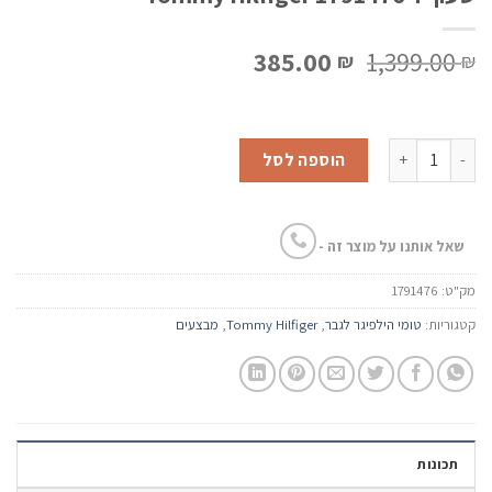
המחיר
המחיר
385.00
1,399.00
₪
₪
המקורי
הנוכחי
היה:
הוא:
385.00 ₪.
1,399.00 ₪.
כמות של שעון יד Tommy Hilfiger 1791476
הוספה לסל
שאל אותנו על מוצר זה -
מק"ט:
1791476
קטגוריות:
טומי הילפיגר לגבר
,
Tommy Hilfiger
,
מבצעים
תכונות