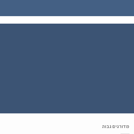
הירשם כחבר
נרשמים ל WATCH4U CLUB ומתעדכנים בהטבות ובמבצעים הכי שווים , ההרשמה
בחינם .
מדורגים גבוה