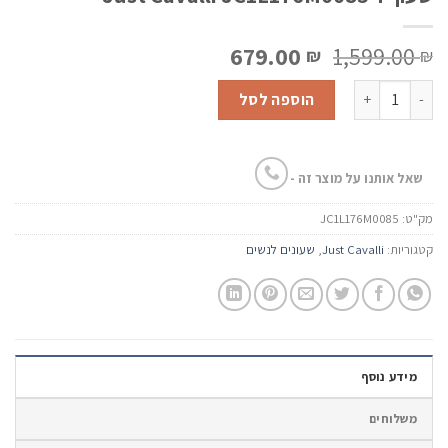
המחיר
המחיר
679.00
1,599.00
₪
₪
המקורי
הנוכחי
כמות של שעון יד Just Cavalli JC1L176M0085
היה:
הוא:
הוספה לסל
679.00 ₪.
1,599.00 ₪.
שאל אותנו על מוצר זה -
מק"ט:
JC1L176M0085
קטגוריות:
Just Cavalli
,
שעונים לנשים
מידע נוסף
משלוחים