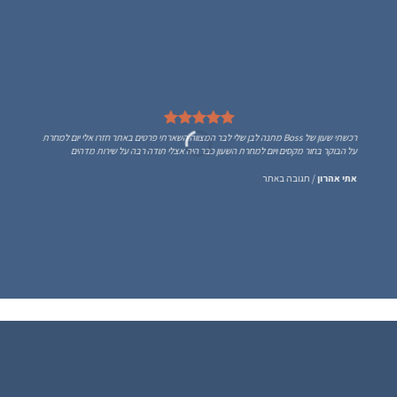
רכשתי שעון של Boss מתנה לבן שלי לבר המצווה השארתי פרטים באתר חזרו אלי יום למחרת
על הבוקר בחור מקסים ויום למחרת השעון כבר היה אצלי תודה רבה על שירות מדהים
אתי אהרון
/
תגובה באתר