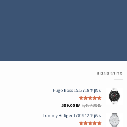
הירשם כחבר
נרשמים ל WATCH4U CLUB ומתעדכנים בהטבות ובמבצעים הכי שווים , ההרשמה
בחינם .
מדורגים גבוה
שעון יד Hugo Boss 1513718
המחיר
המחיר
₪
דורג
5.00
1,499.00
₪
599.00
מתוך 5
המקורי
הנוכחי
שעון יד Tommy Hilfiger 1781942
היה:
הוא:
599.00 ₪.
1,499.00 ₪.