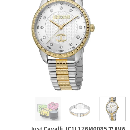
שעון יד Just Cavalli JC1L176M0085