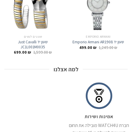
EMPORIO ARMANI
שעונים לנשים
שעון יד Just Cavalli
שעון יד Emporio Armani AR1908
JC1L001M0035
המחיר
המחיר
499.00
₪
1,249.00
₪
המקורי
הנוכחי
המחיר
המחיר
699.00
₪
1,599.00
₪
היה:
הוא:
המקורי
הנוכחי
499.00 ₪.
1,249.00 ₪.
היה:
הוא:
699.00 ₪.
1,599.00 ₪.
למה אצלנו
אמינות ושירות
חברת WATCH4U מובילה את תחום